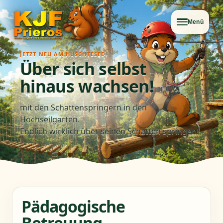
Menü
JETZT NEU AM HUSCHTESEE
Über sich selbst
hinaus wachsen!
mit den Schattenspringern in den
Hochseilgarten.
Endlich wirklich über seinen Schatten springen!
Pädagogische
Betreuung